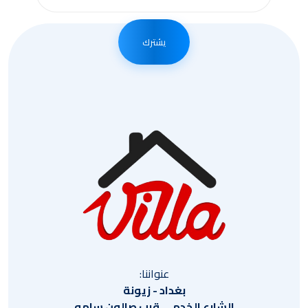
يشترك
عنواننا:
بغداد - زيونة
الشارع الخدمي قرب صالون سامو