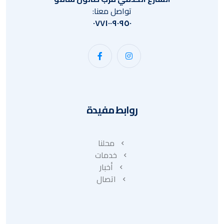
تواصل معنا:
٠٧٧١٠٠٩٠٩٥٠
روابط مفيدة
محلنا
خدمات
أخبار
اتصال