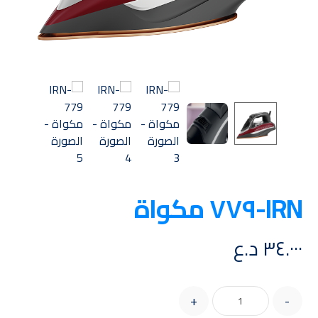
IRN-٧٧٩ مكواة
٣٤.٠٠٠
د.ع
+
-