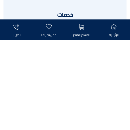
خدمات
منتجات
الرئيسية
اقسام المتجر
حمل تطبيقنا
اتصل بنا
قسط
تخفيض
الترويجية
الهدايا
جميع الحقوق محفوظة لـ فيلا مول © ٢٠٢٦ ,تصميم واستضافة شركة
بغداد هوست