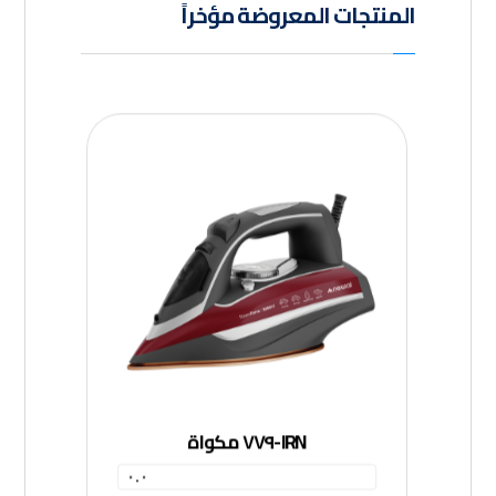
المنتجات المعروضة مؤخراً
IRN-٧٧٩ مكواة
٠.٠