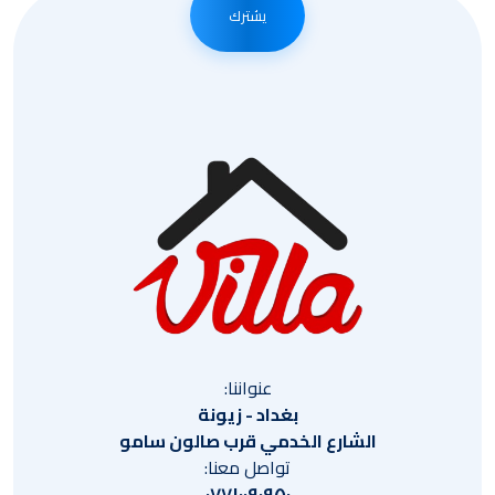
يشترك
عنواننا:
بغداد - زيونة
الشارع الخدمي قرب صالون سامو
تواصل معنا:
٠٧٧١٠٠٩٠٩٥٠