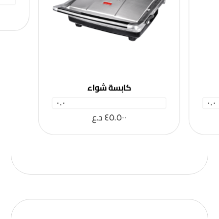
كابسة شواء
٠.٠
٠.٠
٤٥.٥٠٠
د.ع