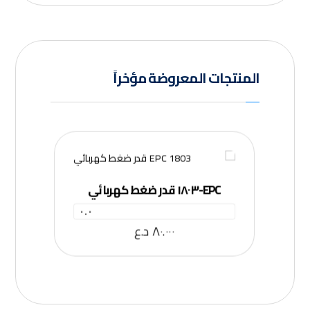
المنتجات المعروضة مؤخراً
EPC-١٨٠٣ قدر ضغط كهربائي
٠.٠
٨٠.٠٠٠
د.ع