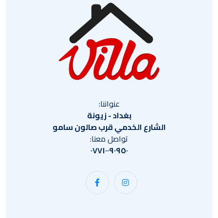
عنواننا:
بغداد - زيونة
الشارع الخدمي قرب صالون سامو
تواصل معنا:
٠٧٧١٠٠٩٠٩٥٠