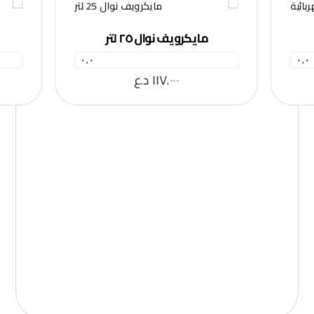
مايكرويف نوال ٢٥ لتر
٠.٠
٠.٠
١١٧.٠٠٠
د.ع