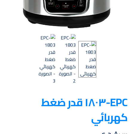
EPC-١٨٠٣ قدر ضغط
كهربائي