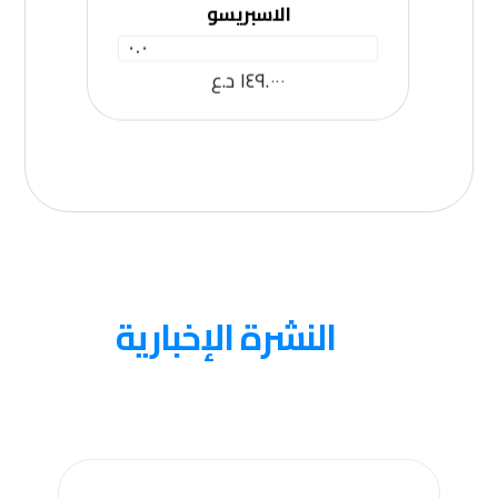
الاسبريسو
٠.٠
١٤٩.٠٠٠
د.ع
عنا
النشرة الإخبارية
احصل على التحديثات عن طريق الاشتراك في النشرة
الإخبارية الأسبوعية