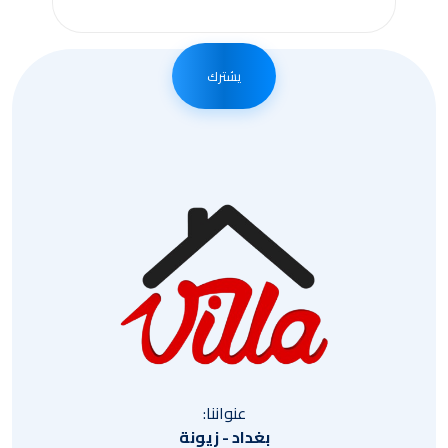
يشترك
عنواننا:
بغداد - زيونة