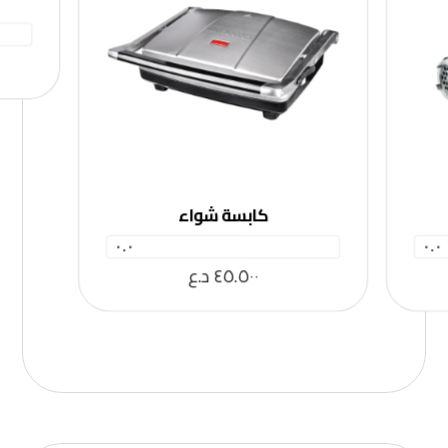
كابسة شواء
٠.٠
٠.٠
٤٥.٥٠٠
د.ع