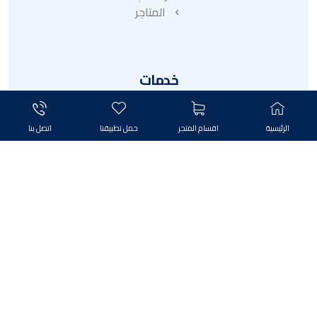
المتاجر
خدمات
منتجات
الرئيسية
اقسام المتجر
حمل تطبيقنا
اتصل بنا
قسط
تخفيض
الترويجية
الهدايا
جميع الحقوق محفوظة لـ فيلا مول © ٢٠٢٦ ,تصميم واستضافة شركة
بغداد هوست