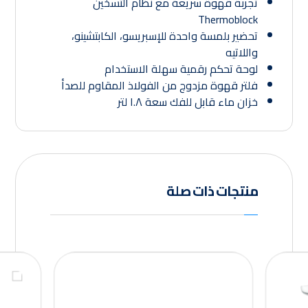
تجربة قهوة سريعة مع نظام التسخين
Thermoblock
تحضير بلمسة واحدة للإسبريسو، الكابتشينو،
واللاتيه
لوحة تحكم رقمية سهلة الاستخدام
فلتر قهوة مزدوج من الفولاذ المقاوم للصدأ
خزان ماء قابل للفك سعة ١.٨ لتر
منتجات ذات صلة