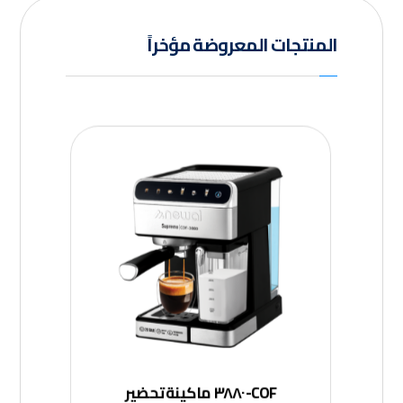
المنتجات المعروضة مؤخراً
COF-٣٨٨٠ ماكينة تحضير