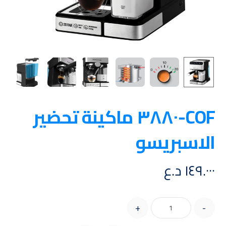
COF-٣٨٨٠ ماكينة تحضير
الاسبريسو
١٤٩.٠٠٠
د.ع
+
-