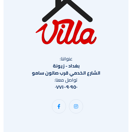
عنواننا:
بغداد - زيونة
الشارع الخدمي قرب صالون سامو
تواصل معنا:
٠٧٧١٠٠٩٠٩٥٠