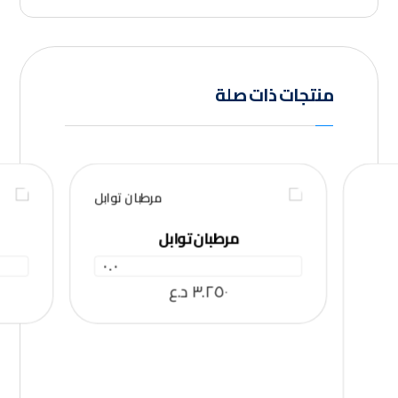
منتجات ذات صلة
مرطبان توابل
٠.٠
٣.٢٥٠
د.ع