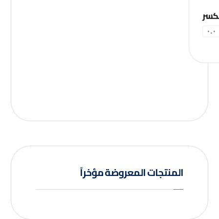
لكسر
٠.٠
المنتجات المعروضة مؤخراً