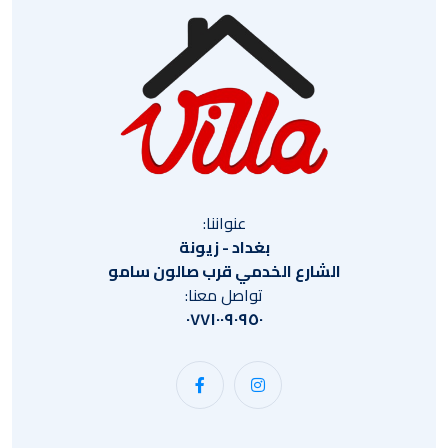
عنواننا:
بغداد - زيونة
الشارع الخدمي قرب صالون سامو
تواصل معنا:
٠٧٧١٠٠٩٠٩٥٠