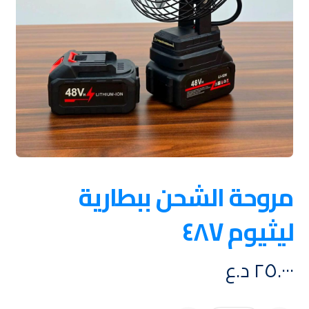
مروحة الشحن ببطارية
ليثيوم ٤٨V
٢٥.٠٠٠
د.ع