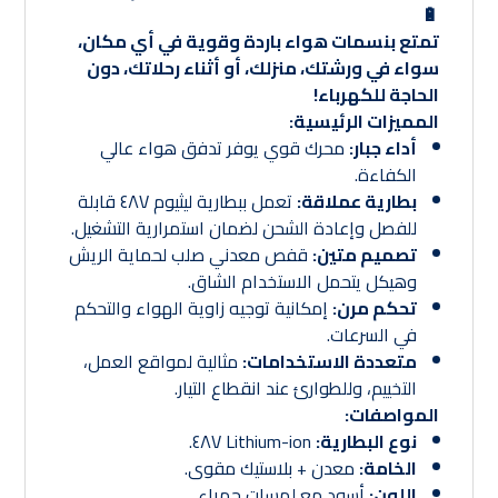
🔋
تمتع بنسمات هواء باردة وقوية في أي مكان،
سواء في ورشتك، منزلك، أو أثناء رحلاتك، دون
الحاجة للكهرباء!
المميزات الرئيسية:
أداء جبار:
محرك قوي يوفر تدفق هواء عالي
الكفاءة.
بطارية عملاقة:
تعمل ببطارية ليثيوم ٤٨V قابلة
للفصل وإعادة الشحن لضمان استمرارية التشغيل.
تصميم متين:
قفص معدني صلب لحماية الريش
وهيكل يتحمل الاستخدام الشاق.
تحكم مرن:
إمكانية توجيه زاوية الهواء والتحكم
في السرعات.
متعددة الاستخدامات:
مثالية لمواقع العمل،
التخييم، وللطوارئ عند انقطاع التيار.
المواصفات:
نوع البطارية:
Lithium-ion ٤٨V.
الخامة:
معدن + بلاستيك مقوى.
اللون:
أسود مع لمسات حمراء.