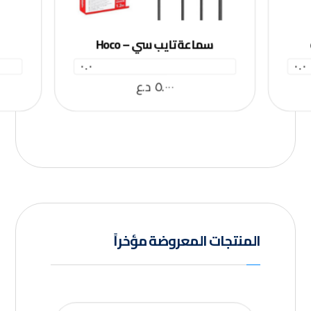
سماعة تايب سي – Hoco
٠.٠
٠.٠
٥.٠٠٠
د.ع
المنتجات المعروضة مؤخراً