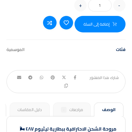
+
-
إضافة إلى السلة
فئات
الموسمية
الوصف
مراجعات
دليل المقاسات
٠
مروحة الشحن الاحترافية ببطارية ليثيوم ٤٨V 🌬️