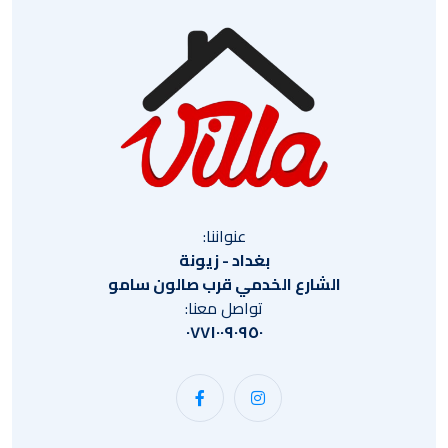
عنواننا:
بغداد - زيونة
الشارع الخدمي قرب صالون سامو
تواصل معنا:
٠٧٧١٠٠٩٠٩٥٠