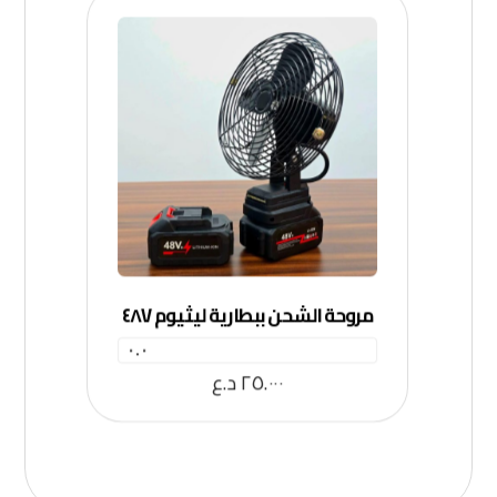
مروحة الشحن ببطارية ليثيوم ٤٨V
٠.٠
٢٥.٠٠٠
د.ع