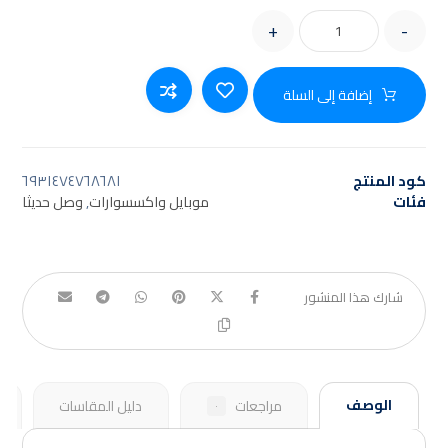
+
-
إضافة إلى السلة
كود المنتج
٦٩٣١٤٧٤٧٦٨٦٨١
فئات
موبايل واكسسوارات
,
وصل حديثا
الوصف
مراجعات
دليل المقاسات
٠