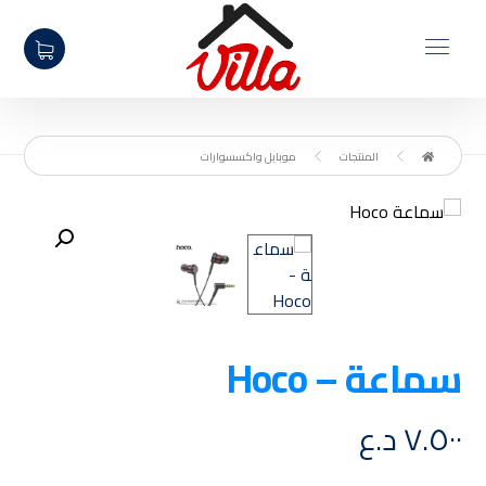
المنتجات
موبايل واكسسوارات
تكبير الصورة
سماعة – Hoco
٧.٥٠٠
د.ع