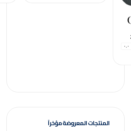
٠.٠
المنتجات المعروضة مؤخراً