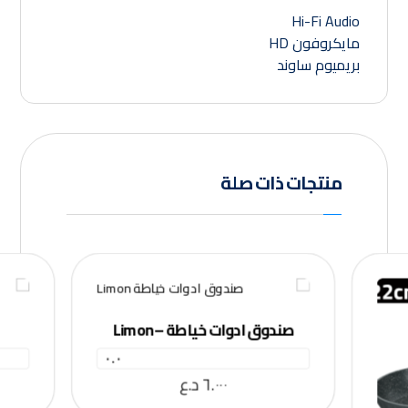
Hi-Fi Audio
مايكروفون HD
بريميوم ساوند
منتجات ذات صلة
صندوق ادوات خياطة – Limon
٠.٠
٦.٠٠٠
د.ع