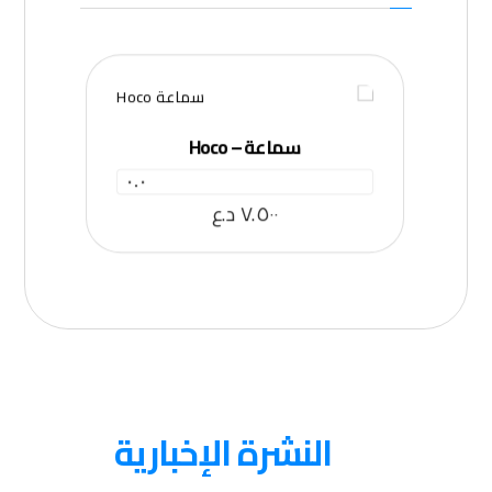
سماعة – Hoco
٠.٠
٧.٥٠٠
د.ع
عنا
النشرة الإخبارية
احصل على التحديثات عن طريق الاشتراك في النشرة