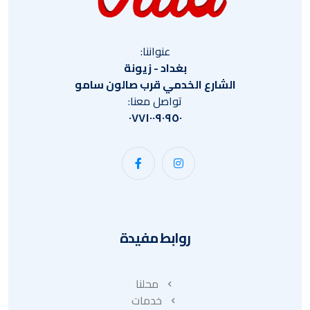
عنواننا:
بغداد - زيونة
الشارع الخدمي قرب صالون سامو
تواصل معنا:
٠٧٧١٠٠٩٠٩٥٠
روابط مفيدة
محلنا
خدمات