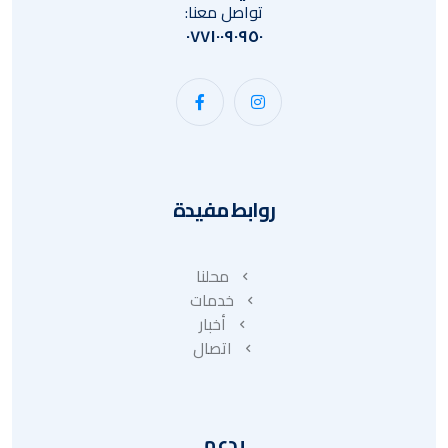
تواصل معنا:
٠٧٧١٠٠٩٠٩٥٠
روابط مفيدة
محلنا
خدمات
أخبار
اتصال
يدعم