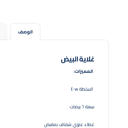
الوصف
غلاية البيض
المميزات:
السلطة ٤٠٠w
سعة ٦ بيضات
غطاء علوي شفاف بمقبض