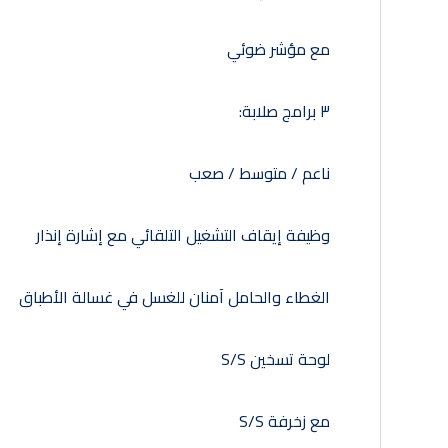
مع مؤشر ضوئي
٣ برامج صلابة:
ناعم / متوسط ​​/ صعب
وظيفة إيقاف التشغيل التلقائي مع إشارة إنذار
الغطاء والحامل آمنان للغسل في غسالة الأطباق
لوحة تسخين S/S
مع زخرفة S/S