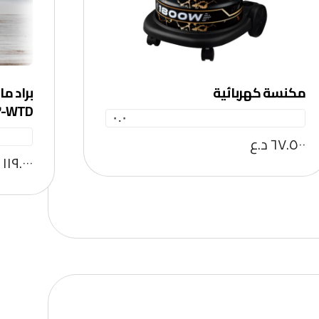
مكنسة كهربائية
براد م
WTD-٠٣٣
٠.٠
٦٧.٥٠٠
د.ع
١١٩.٠٠٠