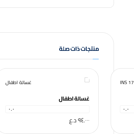
منتجات ذات صلة
غسالة اطفال
٠.٠
٠.٠
٩٤.٠٠٠
د.ع