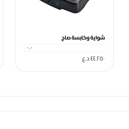
شواية وكابسة صاج
٠.٠
٤٤.٢٥٠
د.ع