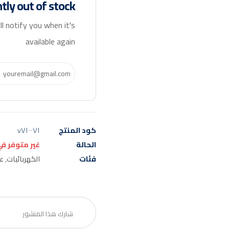
ntly out of stock
l notify you when it's
available again
كود المنتج
v٧١٠٠٠٧١
الحالة
غير متوفر ف
فئات
الكهربائيات
,
ع