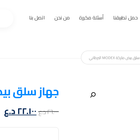
حمل تطبيقنا
أسئلة مكررة
من نحن
اتصل بنا
 بيض ماركة MODEX البرطاني
جهاز سلق بيض ماركة X
تكبير الصورة
٢٢.١٠٠
د.ع
٢٦.٠٠٠
د.ع