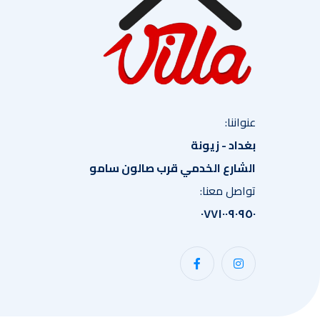
عنواننا:
بغداد - زيونة
الشارع الخدمي قرب صالون سامو
تواصل معنا:
٠٧٧١٠٠٩٠٩٥٠